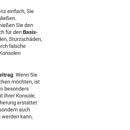
nz einfach, Sie
hließen.
enießen Sie den
ch für den
Basis-
den, Sturzschäden,
rch falsche
 Konsolen
eitrag
. Wenn Sie
chen möchten, ist
en besonders
t Ihrer Konsole,
herung erstattet
, sondern auch
n werden kann,