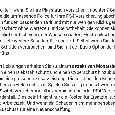
ollten, wenn Sie Ihre Playstation versichern möchten? Ga
ne die umfassende Police für Ihre PS4 Versicherung absc
ch für den passenden Tarif und mit nur wenigen Klicks g
gsschutz ohne Wartezeit und Selbstbehalt. Sie können si
schutz
entscheiden, der Wasserschäden, Elektronikschä
 viele weitere Schadenfälle abdeckt. Selbst wenn Sie du
chaden verursachen, sind Sie mit der Basis-Option der
hützt.
 Leistungen erhalten Sie zu einem
attraktiven Monatsb
h einen Diebstahlschutz und einen Cyberschutz hinzubu
on
eine passende Zusatzleistung. Diese ist bei den Kund
her von vielen gebucht. Spielen Sie völlig unbeschwert mi
Switch Versicherung, Xbox Versicherung oder PS4 Versic
denfall. Dies betrifft nicht nur die Kosten für Ersatzteile
d Arbeitszeit. Und wenn ein Schaden nicht mehr behobe
 Zuschuss für eine Neuanschaffung.