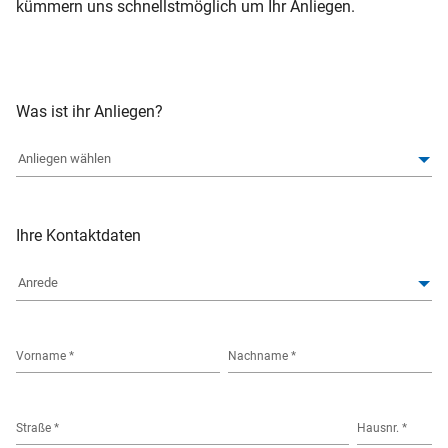
kümmern uns schnellstmöglich um Ihr Anliegen.
Formular
Anweisungen
Was ist ihr Anliegen?
zum
Formular
Ihre Kontaktdaten
Anrede
*
Name
Vorname
*
Nachname
*
Adresse
Straße
*
Hausnr.
*