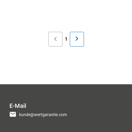
Seitennummerierung
Aktuelle
1
Seite
E-Mail
kunde@wertgarantie.com