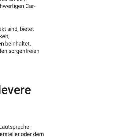
hwertigen Car-
t sind, bietet
eit,
en
beinhaltet.
den sorgenfreien
levere
 Lautsprecher
rsteller oder dem