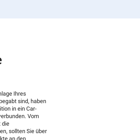
e
n
nlage Ihres
begabt sind, haben
tion in ein Car-
 verbunden. Vom
 die
n, sollten Sie über
kte an den