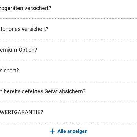
trogeräten versichert?
rtphones versichert?
Premium-Option?
rsichert?
n bereits defektes Gerät absichern?
ch WERTGARANTIE?
Alle anzeigen