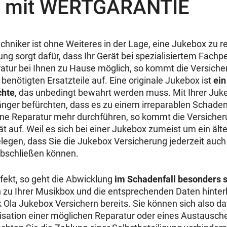
m mit WERTGARANTIE
chniker ist ohne Weiteres in der Lage, eine Jukebox zu re
g sorgt dafür, dass Ihr Gerät bei spezialisiertem Fachpe
ratur bei Ihnen zu Hause möglich, so kommt die Versicher
 benötigten Ersatzteile auf. Eine originale Jukebox ist
ein
chte
, das unbedingt bewahrt werden muss. Mit Ihrer Juk
änger befürchten, dass es zu einem irreparablen Schade
eine Reparatur mehr durchführen, so kommt die Versicheru
t auf. Weil es sich bei einer Jukebox zumeist um ein ält
egen, dass Sie die Jukebox Versicherung jederzeit auc
bschließen können.
efekt, so geht die Abwicklung
im Schadenfall besonders s
zu Ihrer Musikbox und die entsprechenden Daten hinter
 Ola Jukebox Versichern bereits. Sie können sich also da
isation einer möglichen Reparatur oder eines Austausch