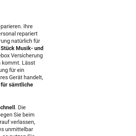
parieren. Ihre
rsonal repariert
ung natürlich für
 Stück Musik- und
ebox Versicherung
n kommt. Lässt
ng für ein
eres Gerät handelt,
h
für sämtliche
chnell
. Die
legen Sie beim
rauf verlassen,
es unmittelbar