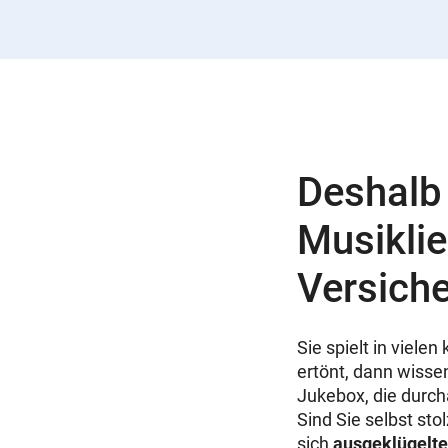
Deshalb 
Musiklie
Versich
Sie spielt in viele
ertönt, dann wissen
Jukebox, die durcha
Sind Sie selbst sto
sich
ausgeklügelte