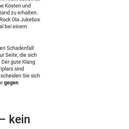
ine Kosten und
and zu erhalten.
 Rock Ola Jukebox
al bei einem
nen Schadenfall
r Seite, die sich
 Der gute Klang
plars sind
tscheiden Sie sich
ar
gegen
– kein