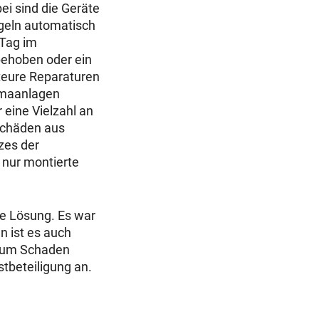
i sind die Geräte
egeln automatisch
 Tag im
behoben oder ein
teure Reparaturen
limaanlagen
 eine Vielzahl an
Schäden aus
zes der
nur montierte
te Lösung. Es war
n ist es auch
 zum Schaden
stbeteiligung an.