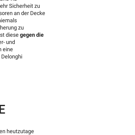
ehr Sicherheit zu
nsoren an der Decke
niemals
cherung zu
st diese
gegen die
er- und
h eine
 Delonghi
E
den heutzutage