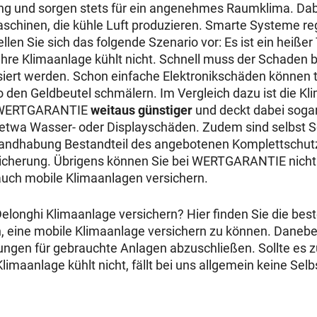
ng und sorgen stets für ein angenehmes Raumklima. Dabe
aschinen, die kühle Luft produzieren. Smarte Systeme r
llen Sie sich das folgende Szenario vor: Es ist ein heißer
re Klimaanlage kühlt nicht. Schnell muss der Schaden 
siert werden. Schon einfache Elektronikschäden können 
 den Geldbeutel schmälern. Im Vergleich dazu ist die K
n WERTGARANTIE
weitaus günstiger
und deckt dabei sogar
 etwa Wasser- oder Displayschäden. Zudem sind selbst 
ndhabung Bestandteil des angebotenen Komplettschut
icherung. Übrigens können Sie bei WERTGARANTIE nicht 
auch mobile Klimaanlagen versichern.
elonghi Klimaanlage versichern? Hier finden Sie die bes
h, eine mobile Klimaanlage versichern zu können. Danebe
rungen für gebrauchte Anlagen abzuschließen. Sollte es
maanlage kühlt nicht, fällt bei uns allgemein keine Selb