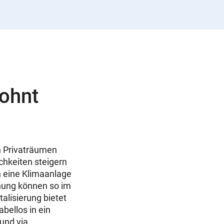
lohnt
in Privaträumen
chkeiten steigern
 eine Klimaanlage
nung können so im
lisierung bietet
bellos in ein
und via