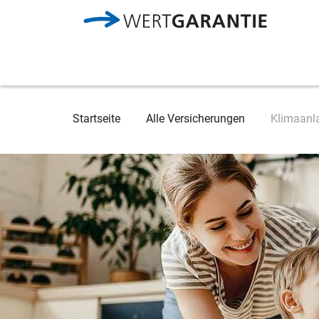
Direkt zum Inhalt
Breadcrumb
Startseite
Alle Versicherungen
Klimaanl