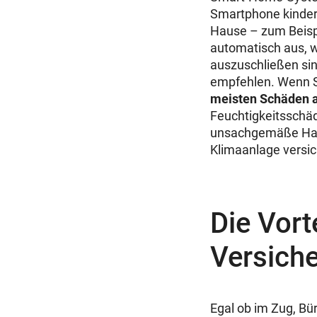
Smartphone kinderl
Hause – zum Beispi
automatisch aus, 
auszuschließen sin
empfehlen. Wenn Si
meisten Schäden 
Feuchtigkeitsschä
unsachgemäße Hand
Klimaanlage versi
Die Vort
Versich
Egal ob im Zug, B