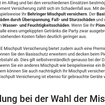
t im Alltag und bei den verschiedenen Einsätzen bestmö
ment Versicherung zahlt sich im Schadenfall aus. Mit der
pielsweise Ihr
Behringer Mischpult versichern
. Der
Basi
äden durch Überspannung
,
Fall- und Sturzschäden
und d
en
Wasser- und Feuchtigkeitsschäden
. Wenn Sie Ihr
Pion
 Falle eines umgekippten Getränks die Party zwar ausgeb
tstehenden Kosten fallen deutlich geringer aus.
Mischpult Versicherung bietet zudem auch eine Premiu
nnen Sie den Basisschutz erweitern und decken beim Pi
ebstahl ab. Dies gilt selbstverständlich genauso bei der
wenn Sie ein anderes Mischpult wie beispielsweise ein B
em können Sie auch nachträglich Ihr Mischpult versicher
hpult Versicherung ist ebenso für gebrauchte Geräte v
llung bei der Wahl der Mi