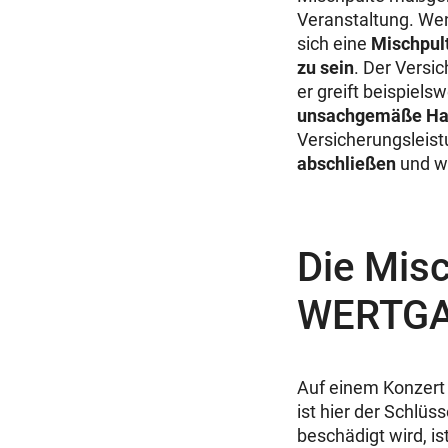
Veranstaltung. Wen
sich eine
Mischpul
zu sein
. Der Versi
er greift beispiels
unsachgemäße H
Versicherungsleistu
abschließen
und we
Die Misc
WERTGA
Auf einem Konzert 
ist hier der Schlüs
beschädigt wird, is