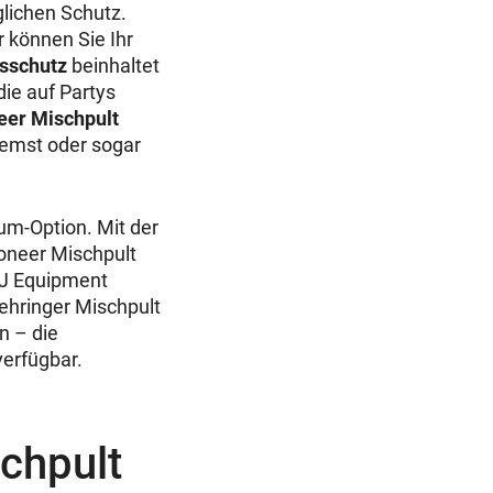
glichen Schutz.
 können Sie Ihr
sschutz
beinhaltet
ie auf Partys
eer Mischpult
remst oder sogar
m-Option. Mit der
oneer Mischpult
 DJ Equipment
ehringer Mischpult
n – die
erfügbar.
schpult