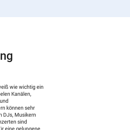
ung
eiß wie wichtig ein
ielen Kanälen,
 und
ern können sehr
n DJs, Musikern
nzerten sind
ür eine gelungene