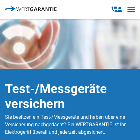
Direkt zum Inhalt
Open
Open
navig
contact
modal
Test-/Messgeräte
versichern
Sie besitzen ein Test-/Messgeräte und haben über eine
Versicherung nachgedacht? Bei WERTGARANTIE ist Ihr
Elektrogerät überall und jederzeit abgesichert.