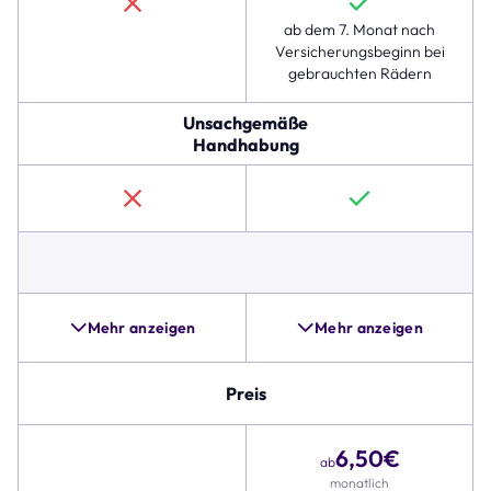
der
ab dem 7. Monat nach
Hausratversicherung.
Versicherungsbeginn bei
Die
gebrauchten Rädern
folgenden
Zeilen
Unsachgemäße
zeigen,
Handhabung
dass
der
Komplettschutz
auch
für
Sturz-
und
Unfallschäden,
Pannenhilfe
Mehr anzeigen
Mehr anzeigen
und
Alternativen,
wie
Preis
beispielsweise
Zubehörschutz,
6,50
€
umfangreicher
ab
ist.
monatlich