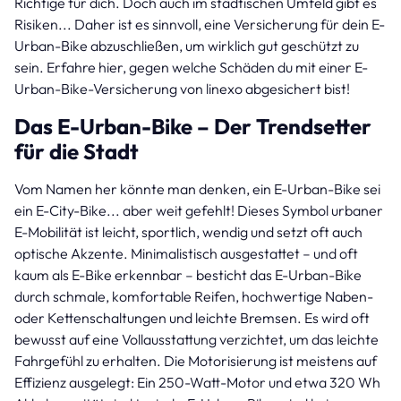
Richtige für dich. Doch auch im städtischen Umfeld gibt es
Risiken... Daher ist es sinnvoll, eine Versicherung für dein E-
Urban-Bike abzuschließen, um wirklich gut geschützt zu
sein. Erfahre hier, gegen welche Schäden du mit einer E-
Urban-Bike-Versicherung von linexo abgesichert bist!
Das E-Urban-Bike – Der Trendsetter
für die Stadt
Vom Namen her könnte man denken, ein E-Urban-Bike sei
ein E-City-Bike... aber weit gefehlt! Dieses Symbol urbaner
E-Mobilität ist leicht, sportlich, wendig und setzt oft auch
optische Akzente. Minimalistisch ausgestattet – und oft
kaum als E-Bike erkennbar – besticht das E-Urban-Bike
durch schmale, komfortable Reifen, hochwertige Naben-
oder Kettenschaltungen und leichte Bremsen. Es wird oft
bewusst auf eine Vollausstattung verzichtet, um das leichte
Fahrgefühl zu erhalten. Die Motorisierung ist meistens auf
Effizienz ausgelegt: Ein 250-Watt-Motor und etwa 320 Wh