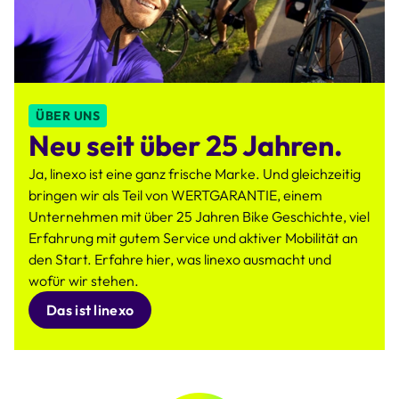
ÜBER UNS
Neu seit über 25 Jahren.
Ja, linexo ist eine ganz frische Marke. Und gleichzeitig
bringen wir als Teil von WERTGARANTIE, einem
Unternehmen mit über 25 Jahren Bike Geschichte, viel
Erfahrung mit gutem Service und aktiver Mobilität an
den Start. Erfahre hier, was linexo ausmacht und
wofür wir stehen.
Das ist linexo