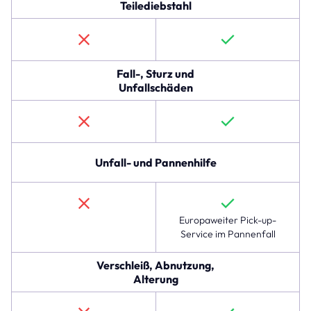
und
Teilediebstahl
linexo
Komplettschutz.
Die
erste
Zeile
Fall-, Sturz und
beschreibt
Unfallschäden
den
Schutz
gegen
Diebstahl,
Raub
Unfall- und Pannenhilfe
und
Teilediebstahl,
der
im
Europaweiter Pick-up-
linexo
Service im Pannenfall
Komplettschutz
verfügbar
Verschleiß, Abnutzung,
ist,
Alterung
jedoch
nicht
in