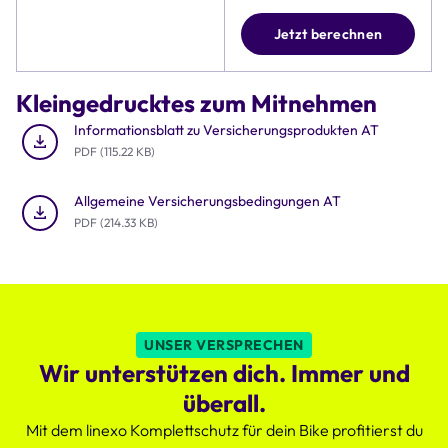
Zudem
umfasst
Jetzt berechnen
die
Tabelle
Details
Kleingedrucktes zum Mitnehmen
zu
Preis,
Informationsblatt zu Versicherungsprodukten AT
Deckungssumme
PDF (115.22 KB)
und
Rund-
Allgemeine Versicherungsbedingungen AT
um-
PDF (214.33 KB)
die-
Uhr
Schutz
des
Komplettschutzes,
der
UNSER VERSPRECHEN
deutlich
Wir unterstützen dich. Immer und
attraktiver
ist.
überall.
Mit dem linexo Komplettschutz für dein Bike profitierst du